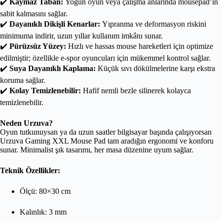
✔️
Kaymaz Taban:
Yoğun oyun veya çalışma anlarında mousepad’in
sabit kalmasını sağlar.
✔️
Dayanıklı Dikişli Kenarlar:
Yıpranma ve deformasyon riskini
minimuma indirir, uzun yıllar kullanım imkânı sunar.
✔️
Pürüzsüz Yüzey:
Hızlı ve hassas mouse hareketleri için optimize
edilmiştir; özellikle e-spor oyuncuları için mükemmel kontrol sağlar.
✔️
Suya Dayanıklı Kaplama:
Küçük sıvı dökülmelerine karşı ekstra
koruma sağlar.
✔️
Kolay Temizlenebilir:
Hafif nemli bezle silinerek kolayca
temizlenebilir.
Neden Urzuva?
Oyun tutkunuysan ya da uzun saatler bilgisayar başında çalışıyorsan
Urzuva Gaming XXL Mouse Pad tam aradığın ergonomi ve konforu
sunar. Minimalist şık tasarımı, her masa düzenine uyum sağlar.
Teknik Özellikler:
Ölçü: 80×30 cm
Kalınlık: 3 mm