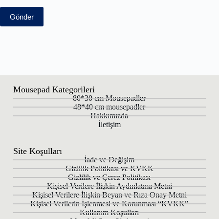
Gönder
Mousepad Kategorileri
80*30 cm Mousepadler
48*40 cm mousepadler
Hakkımızda
İletişim
Site Koşulları
İade ve Değişim
Gizlilik Politikası ve KVKK
Gizlilik ve Çerez Politikası
Kişisel Verilere İlişkin Aydınlatma Metni
Kişisel Verilere İlişkin Beyan ve Rıza Onay Metni
Kişisel Verilerin İşlenmesi ve Korunması “KVKK”
Kullanım Koşulları