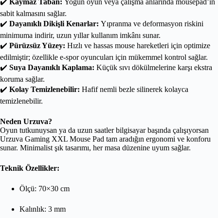
✔️
Kaymaz Taban:
Yoğun oyun veya çalışma anlarında mousepad’in
sabit kalmasını sağlar.
✔️
Dayanıklı Dikişli Kenarlar:
Yıpranma ve deformasyon riskini
minimuma indirir, uzun yıllar kullanım imkânı sunar.
✔️
Pürüzsüz Yüzey:
Hızlı ve hassas mouse hareketleri için optimize
edilmiştir; özellikle e-spor oyuncuları için mükemmel kontrol sağlar.
✔️
Suya Dayanıklı Kaplama:
Küçük sıvı dökülmelerine karşı ekstra
koruma sağlar.
✔️
Kolay Temizlenebilir:
Hafif nemli bezle silinerek kolayca
temizlenebilir.
Neden Urzuva?
Oyun tutkunuysan ya da uzun saatler bilgisayar başında çalışıyorsan
Urzuva Gaming XXL Mouse Pad tam aradığın ergonomi ve konforu
sunar. Minimalist şık tasarımı, her masa düzenine uyum sağlar.
Teknik Özellikler:
Ölçü: 70×30 cm
Kalınlık: 3 mm