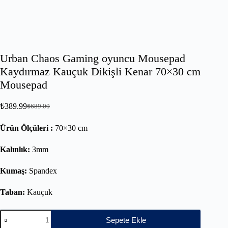
Urban Chaos Gaming oyuncu Mousepad
Kaydırmaz Kauçuk Dikişli Kenar 70×30 cm
Mousepad
₺
389.99
₺
689.00
Ürün Ölçüleri :
70×30 cm
Kalınlık:
3mm
Kumaş:
Spandex
Taban:
Kauçuk
Sepete Ekle