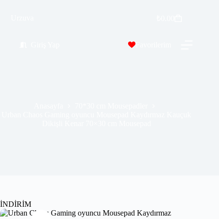
Urban Chaos Gaming oyuncu Mousepad Kaydırmaz Kauçuk Dikişli Kenar 70×30 cm Mousepad
Urzuva
Sepete Ekle
₺
0.00
₺
389.99
₺
689.00
Giriş Yap
Favorilerim
Anasayfa
70*30 cm Mousepadler
Urban Chaos Gaming oyuncu Mousepad Kaydırmaz Kauçuk
Dikişli Kenar 70×30 cm Mousepad
İNDİRİM