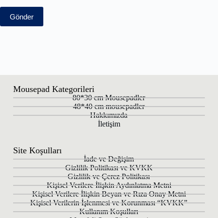
Gönder
Mousepad Kategorileri
80*30 cm Mousepadler
48*40 cm mousepadler
Hakkımızda
İletişim
Site Koşulları
İade ve Değişim
Gizlilik Politikası ve KVKK
Gizlilik ve Çerez Politikası
Kişisel Verilere İlişkin Aydınlatma Metni
Kişisel Verilere İlişkin Beyan ve Rıza Onay Metni
Kişisel Verilerin İşlenmesi ve Korunması “KVKK”
Kullanım Koşulları