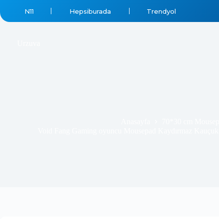
N11
Hepsiburada
Trendyol
Urzuva
Anasayfa
70*30 cm Mousep
Void Fang Gaming oyuncu Mousepad Kaydırmaz Kauçuk 