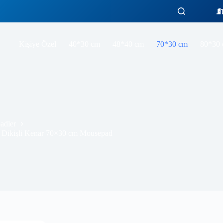
Kişiye Özel
40*30 cm
48*40 cm
70*30 cm
80*30
adler
Dikişli Kenar 70×30 cm Mousepad