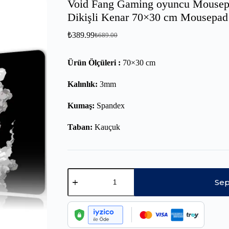
Void Fang Gaming oyuncu Mouse
Dikişli Kenar 70×30 cm Mousepad
₺
389.99
₺
689.00
Ürün Ölçüleri :
70×30 cm
Kalınlık:
3mm
Kumaş:
Spandex
Taban:
Kauçuk
Sep