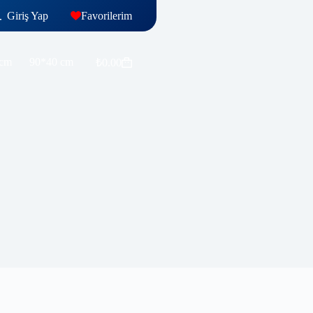
Giriş Yap
Favorilerim
 cm
90*40 cm
₺
0.00