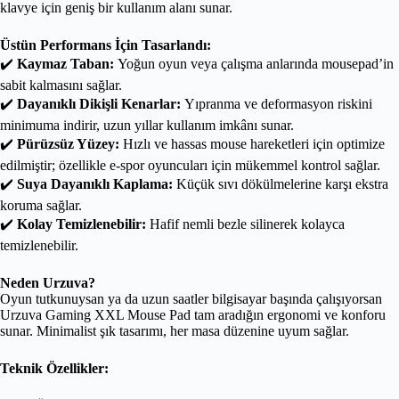
klavye için geniş bir kullanım alanı sunar.
Üstün Performans İçin Tasarlandı:
✔️
Kaymaz Taban:
Yoğun oyun veya çalışma anlarında mousepad’in
sabit kalmasını sağlar.
✔️
Dayanıklı Dikişli Kenarlar:
Yıpranma ve deformasyon riskini
minimuma indirir, uzun yıllar kullanım imkânı sunar.
✔️
Pürüzsüz Yüzey:
Hızlı ve hassas mouse hareketleri için optimize
edilmiştir; özellikle e-spor oyuncuları için mükemmel kontrol sağlar.
✔️
Suya Dayanıklı Kaplama:
Küçük sıvı dökülmelerine karşı ekstra
koruma sağlar.
✔️
Kolay Temizlenebilir:
Hafif nemli bezle silinerek kolayca
temizlenebilir.
Neden Urzuva?
Oyun tutkunuysan ya da uzun saatler bilgisayar başında çalışıyorsan
Urzuva Gaming XXL Mouse Pad tam aradığın ergonomi ve konforu
sunar. Minimalist şık tasarımı, her masa düzenine uyum sağlar.
Teknik Özellikler: