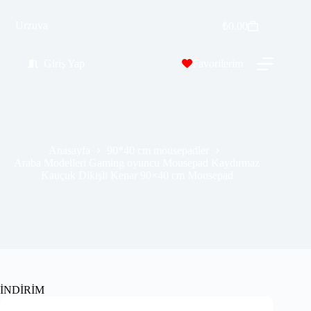
Araba Modelleri Gaming oyuncu Mousepad Kaydırmaz Kauçuk Dikişli Kenar 90×40 cm Mousepad
Sepete Ekle
Urzuva
₺
0.00
₺
569.99
₺
689.00
Giriş Yap
Favorilerim
Anasayfa
90*40 cm mousepadler
Araba Modelleri Gaming oyuncu Mousepad Kaydırmaz
Kauçuk Dikişli Kenar 90×40 cm Mousepad
İNDİRİM