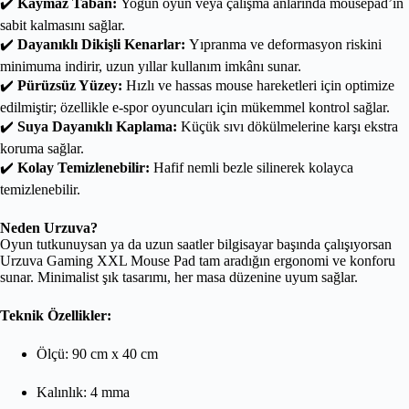
✔️
Kaymaz Taban:
Yoğun oyun veya çalışma anlarında mousepad’in
sabit kalmasını sağlar.
✔️
Dayanıklı Dikişli Kenarlar:
Yıpranma ve deformasyon riskini
minimuma indirir, uzun yıllar kullanım imkânı sunar.
✔️
Pürüzsüz Yüzey:
Hızlı ve hassas mouse hareketleri için optimize
edilmiştir; özellikle e-spor oyuncuları için mükemmel kontrol sağlar.
✔️
Suya Dayanıklı Kaplama:
Küçük sıvı dökülmelerine karşı ekstra
koruma sağlar.
✔️
Kolay Temizlenebilir:
Hafif nemli bezle silinerek kolayca
temizlenebilir.
Neden Urzuva?
Oyun tutkunuysan ya da uzun saatler bilgisayar başında çalışıyorsan
Urzuva Gaming XXL Mouse Pad tam aradığın ergonomi ve konforu
sunar. Minimalist şık tasarımı, her masa düzenine uyum sağlar.
Teknik Özellikler:
Ölçü: 90 cm x 40 cm
Kalınlık: 4 mma