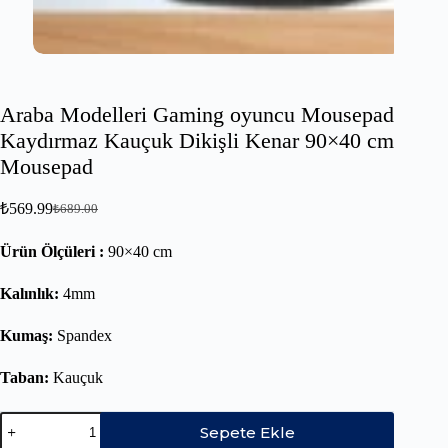
Araba Modelleri Gaming oyuncu Mousepad
Kaydırmaz Kauçuk Dikişli Kenar 90×40 cm
Mousepad
₺
569.99
₺
689.00
Ürün Ölçüleri :
90×40 cm
Kalınlık:
4mm
Kumaş:
Spandex
Taban:
Kauçuk
Sepete Ekle