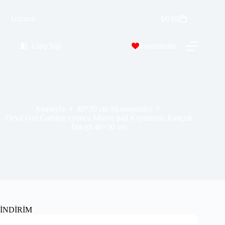
Devil Girl Gaming oyuncu Mouse pad Kaydırmaz Kauçuk Dikişli 40×30 cm
Sepete Ekle
Urzuva
₺
0.00
₺
309.99
₺
549.00
Giriş Yap
Favorilerim
Anasayfa
40*30 cm Mousepadler
Devil Girl Gaming oyuncu Mouse pad Kaydırmaz Kauçuk
Dikişli 40×30 cm
İNDİRİM