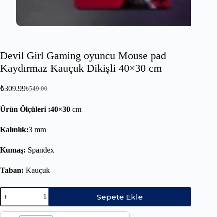
Devil Girl Gaming oyuncu Mouse pad
Kaydırmaz Kauçuk Dikişli 40×30 cm
₺
309.99
₺
549.00
Ürün Ölçüleri :40×30
cm
Kalınlık:
3 mm
Kumaş:
Spandex
Taban:
Kauçuk
Sepete Ekle