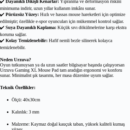
✔️
Dayanıklı Dikişli Kenarlar:
Yıpranma ve deformasyon riskini
minimuma indirir, uzun yıllar kullanım imkânı sunar.
✔️
Pürüzsüz Yüzey:
Hızlı ve hassas mouse hareketleri için optimize
edilmiştir; özellikle e-spor oyuncuları için mükemmel kontrol sağlar.
✔️
Suya Dayanıklı Kaplama:
Küçük sıvı dökülmelerine karşı ekstra
koruma sağlar.
✔️
Kolay Temizlenebilir:
Hafif nemli bezle silinerek kolayca
temizlenebilir.
Neden Urzuva?
Oyun tutkunuysan ya da uzun saatler bilgisayar başında çalışıyorsan
Urzuva Gaming XL Mouse Pad tam aradığın ergonomi ve konforu
sunar. Minimalist şık tasarımı, her masa düzenine uyum sağlar.
Teknik Özellikler:
Ölçü: 40x30cm
Kalınlık: 3 mm
Malzeme: Kaymaz doğal kauçuk taban, yüksek kaliteli kumaş
yüzey