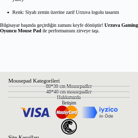
Renk: Siyah zemin üzerine zarif Urzuva logolu tasarım
Bilgisayar başında geçirdiğin zamanı keyfe dönüştür!
Urzuva Gaming
Oyuncu Mouse Pad
ile performansını zirveye taşı.
Mousepad Kategorileri
80*30 cm Mousepadler
48*40 cm mousepadler
Hakkımızda
İletişim
Site Koşulları