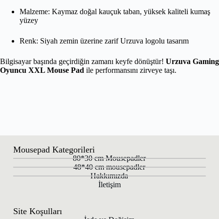
Malzeme: Kaymaz doğal kauçuk taban, yüksek kaliteli kumaş
yüzey
Renk: Siyah zemin üzerine zarif Urzuva logolu tasarım
Bilgisayar başında geçirdiğin zamanı keyfe dönüştür!
Urzuva Gaming
Oyuncu XXL Mouse Pad
ile performansını zirveye taşı.
Mousepad Kategorileri
80*30 cm Mousepadler
48*40 cm mousepadler
Hakkımızda
İletişim
Site Koşulları