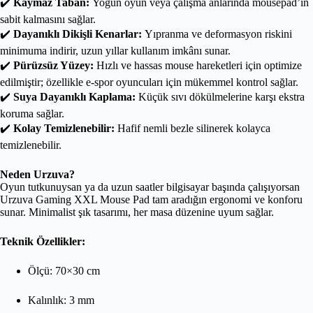
✔️
Kaymaz Taban:
Yoğun oyun veya çalışma anlarında mousepad’in
sabit kalmasını sağlar.
✔️
Dayanıklı Dikişli Kenarlar:
Yıpranma ve deformasyon riskini
minimuma indirir, uzun yıllar kullanım imkânı sunar.
✔️
Pürüzsüz Yüzey:
Hızlı ve hassas mouse hareketleri için optimize
edilmiştir; özellikle e-spor oyuncuları için mükemmel kontrol sağlar.
✔️
Suya Dayanıklı Kaplama:
Küçük sıvı dökülmelerine karşı ekstra
koruma sağlar.
✔️
Kolay Temizlenebilir:
Hafif nemli bezle silinerek kolayca
temizlenebilir.
Neden Urzuva?
Oyun tutkunuysan ya da uzun saatler bilgisayar başında çalışıyorsan
Urzuva Gaming XXL Mouse Pad tam aradığın ergonomi ve konforu
sunar. Minimalist şık tasarımı, her masa düzenine uyum sağlar.
Teknik Özellikler:
Ölçü: 70×30 cm
Kalınlık: 3 mm