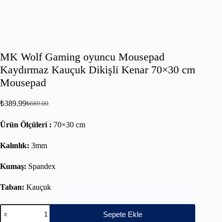
MK Wolf Gaming oyuncu Mousepad
Kaydırmaz Kauçuk Dikişli Kenar 70×30 cm
Mousepad
₺
389.99
₺
689.00
Ürün Ölçüleri :
70×30 cm
Kalınlık:
3mm
Kumaş:
Spandex
Taban:
Kauçuk
Sepete Ekle