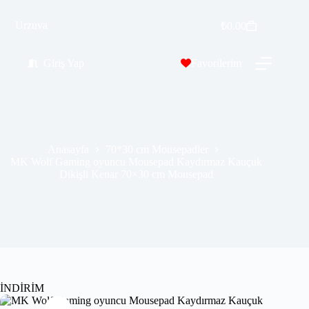
MK Wolf Gaming oyuncu Mousepad Kaydırmaz Kauçuk Dikişli Kenar 70×30 cm Mousepad
Urzuva
Sepete Ekle
₺
0.00
₺
389.99
₺
689.00
Giriş Yap
Favorilerim
Anasayfa
70*30 cm Mousepadler
MK Wolf Gaming oyuncu Mousepad Kaydırmaz Kauçuk
Dikişli Kenar 70×30 cm Mousepad
İNDİRİM