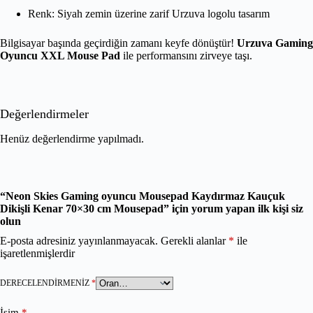
Renk: Siyah zemin üzerine zarif Urzuva logolu tasarım
Bilgisayar başında geçirdiğin zamanı keyfe dönüştür!
Urzuva Gaming
Oyuncu XXL Mouse Pad
ile performansını zirveye taşı.
Değerlendirmeler
Henüz değerlendirme yapılmadı.
“Neon Skies Gaming oyuncu Mousepad Kaydırmaz Kauçuk
Dikişli Kenar 70×30 cm Mousepad” için yorum yapan ilk kişi siz
olun
E-posta adresiniz yayınlanmayacak.
Gerekli alanlar
*
ile
işaretlenmişlerdir
DERECELENDIRMENIZ
*
İsim
*