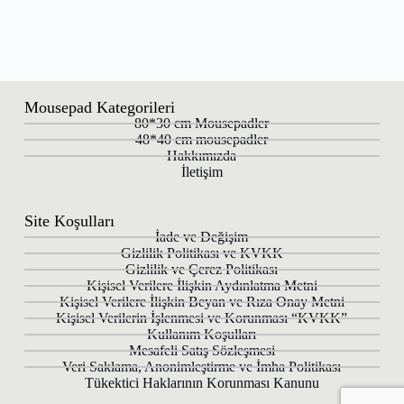
Mousepad Kategorileri
80*30 cm Mousepadler
48*40 cm mousepadler
Hakkımızda
İletişim
Site Koşulları
İade ve Değişim
Gizlilik Politikası ve KVKK
Gizlilik ve Çerez Politikası
Kişisel Verilere İlişkin Aydınlatma Metni
Kişisel Verilere İlişkin Beyan ve Rıza Onay Metni
Kişisel Verilerin İşlenmesi ve Korunması “KVKK”
Kullanım Koşulları
Mesafeli Satış Sözleşmesi
Veri Saklama, Anonimleştirme ve İmha Politikası
Tükektici Haklarının Korunması Kanunu