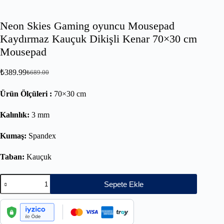
Neon Skies Gaming oyuncu Mousepad
Kaydırmaz Kauçuk Dikişli Kenar 70×30 cm
Mousepad
₺
389.99
₺
689.00
Ürün Ölçüleri :
70×30 cm
Kalınlık:
3 mm
Kumaş:
Spandex
Taban:
Kauçuk
Sepete Ekle