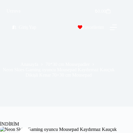
Neon Skies Gaming oyuncu Mousepad Kaydırmaz Kauçuk Dikişli Kenar 70×30 cm Mousepad
Urzuva
Sepete Ekle
₺
0.00
₺
389.99
₺
689.00
Giriş Yap
Favorilerim
Anasayfa
70*30 cm Mousepadler
Neon Skies Gaming oyuncu Mousepad Kaydırmaz Kauçuk
Dikişli Kenar 70×30 cm Mousepad
İNDİRİM