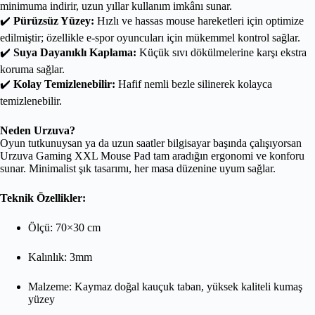
minimuma indirir, uzun yıllar kullanım imkânı sunar.
✔️
Pürüzsüz Yüzey:
Hızlı ve hassas mouse hareketleri için optimize
edilmiştir; özellikle e-spor oyuncuları için mükemmel kontrol sağlar.
✔️
Suya Dayanıklı Kaplama:
Küçük sıvı dökülmelerine karşı ekstra
koruma sağlar.
✔️
Kolay Temizlenebilir:
Hafif nemli bezle silinerek kolayca
temizlenebilir.
Neden Urzuva?
Oyun tutkunuysan ya da uzun saatler bilgisayar başında çalışıyorsan
Urzuva Gaming XXL Mouse Pad tam aradığın ergonomi ve konforu
sunar. Minimalist şık tasarımı, her masa düzenine uyum sağlar.
Teknik Özellikler:
Ölçü: 70×30 cm
Kalınlık: 3mm
Malzeme: Kaymaz doğal kauçuk taban, yüksek kaliteli kumaş
yüzey