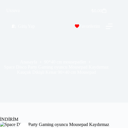
Space Disco Party Gaming oyuncu Mousepad Kaydırmaz Kauçuk Dikişli Kenar 90×40 cm Mousepad
Urzuva
Sepete Ekle
₺
0.00
₺
569.99
₺
689.00
Giriş Yap
Favorilerim
Anasayfa
90*40 cm mousepadler
Space Disco Party Gaming oyuncu Mousepad Kaydırmaz
Kauçuk Dikişli Kenar 90×40 cm Mousepad
İNDİRİM