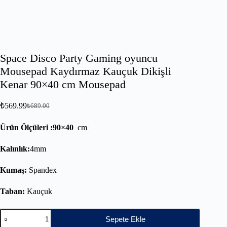
Space Disco Party Gaming oyuncu
Mousepad Kaydırmaz Kauçuk Dikişli
Kenar 90×40 cm Mousepad
₺
569.99
₺
689.00
Ürün Ölçüleri :90×40
cm
Kalınlık:
4mm
Kumaş:
Spandex
Taban:
Kauçuk
Sepete Ekle