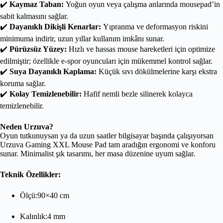
✔️
Kaymaz Taban:
Yoğun oyun veya çalışma anlarında mousepad’in
sabit kalmasını sağlar.
✔️
Dayanıklı Dikişli Kenarlar:
Yıpranma ve deformasyon riskini
minimuma indirir, uzun yıllar kullanım imkânı sunar.
✔️
Pürüzsüz Yüzey:
Hızlı ve hassas mouse hareketleri için optimize
edilmiştir; özellikle e-spor oyuncuları için mükemmel kontrol sağlar.
✔️
Suya Dayanıklı Kaplama:
Küçük sıvı dökülmelerine karşı ekstra
koruma sağlar.
✔️
Kolay Temizlenebilir:
Hafif nemli bezle silinerek kolayca
temizlenebilir.
Neden Urzuva?
Oyun tutkunuysan ya da uzun saatler bilgisayar başında çalışıyorsan
Urzuva Gaming XXL Mouse Pad tam aradığın ergonomi ve konforu
sunar. Minimalist şık tasarımı, her masa düzenine uyum sağlar.
Teknik Özellikler:
Ölçü:90×40 cm
Kalınlık:4 mm