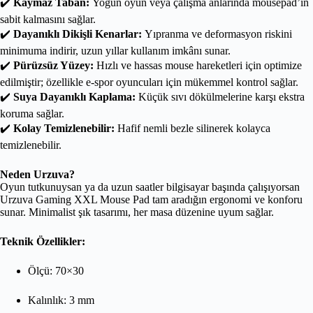
✔️
Kaymaz Taban:
Yoğun oyun veya çalışma anlarında mousepad’in
sabit kalmasını sağlar.
✔️
Dayanıklı Dikişli Kenarlar:
Yıpranma ve deformasyon riskini
minimuma indirir, uzun yıllar kullanım imkânı sunar.
✔️
Pürüzsüz Yüzey:
Hızlı ve hassas mouse hareketleri için optimize
edilmiştir; özellikle e-spor oyuncuları için mükemmel kontrol sağlar.
✔️
Suya Dayanıklı Kaplama:
Küçük sıvı dökülmelerine karşı ekstra
koruma sağlar.
✔️
Kolay Temizlenebilir:
Hafif nemli bezle silinerek kolayca
temizlenebilir.
Neden Urzuva?
Oyun tutkunuysan ya da uzun saatler bilgisayar başında çalışıyorsan
Urzuva Gaming XXL Mouse Pad tam aradığın ergonomi ve konforu
sunar. Minimalist şık tasarımı, her masa düzenine uyum sağlar.
Teknik Özellikler:
Ölçü: 70×30
Kalınlık: 3 mm