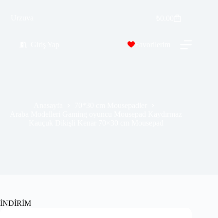
Araba Modelleri Gaming oyuncu Mousepad Kaydırmaz Kauçuk Dikişli Kenar 70×30 cm Mousepad
Sepete Ekle
Urzuva
₺
0.00
₺
389.99
₺
689.00
Giriş Yap
Favorilerim
Anasayfa
70*30 cm Mousepadler
Araba Modelleri Gaming oyuncu Mousepad Kaydırmaz
Kauçuk Dikişli Kenar 70×30 cm Mousepad
İNDİRİM