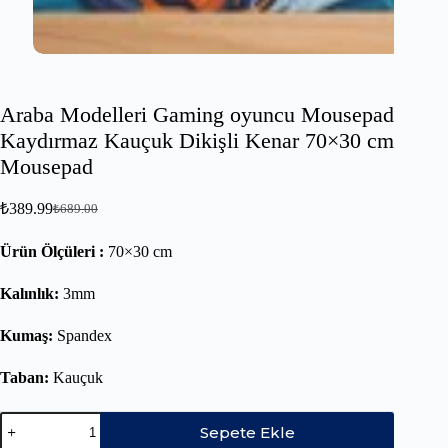
Araba Modelleri Gaming oyuncu Mousepad
Kaydırmaz Kauçuk Dikişli Kenar 70×30 cm
Mousepad
₺
389.99
₺
689.00
Ürün Ölçüleri :
70×30 cm
Kalınlık:
3mm
Kumaş:
Spandex
Taban:
Kauçuk
Sepete Ekle